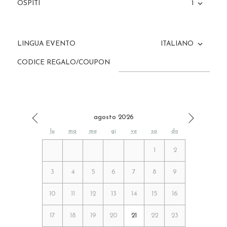
OSPITI
1
LINGUA EVENTO
ITALIANO
CODICE REGALO/COUPON
agosto 2026
lu
ma
me
gi
ve
sa
do
1
2
3
4
5
6
7
8
9
10
11
12
13
14
15
16
17
18
19
20
21
22
23