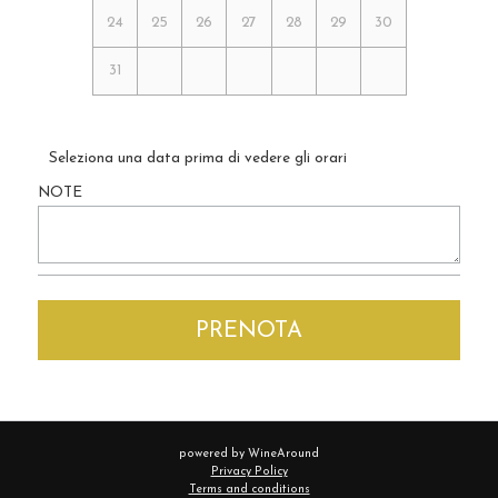
24
25
26
27
28
29
30
31
Seleziona una data prima di vedere gli orari
NOTE
PRENOTA
powered by WineAround
Privacy Policy
Terms and conditions