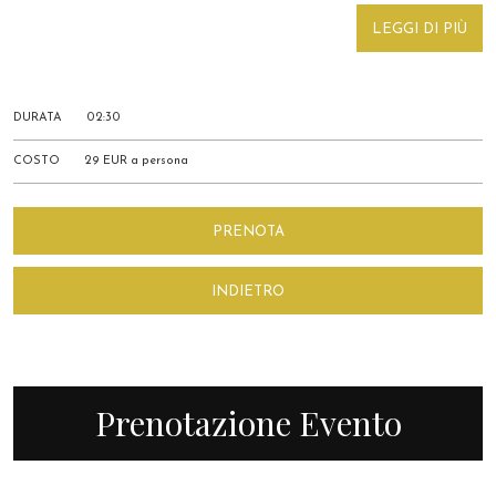
Intrattenimento musicale di
Marco e Simon Band.
Si parte con una visita guidata alla cantina, poi si cammina tra i filari
LEGGI DI PIÙ
fino a raggiungere il cuore della tenuta. Lì ti attende una
degustazione di
3 vini selezionati
, in abbinamento a una
preziosa
selezione di formaggi e salumi.
DURATA
02:30
Ad arricchire l’atmosfera,
musica dal vivo tra le vigne
per
un’esperienza che coinvolge tutti i sensi.
COSTO
29 EUR a persona
Prenota ora, non perderti l'evento enogastronomico dell'estate
⬇️⬇️⬇️
valdostana
PRENOTA
INDIETRO
Prenotazione Evento